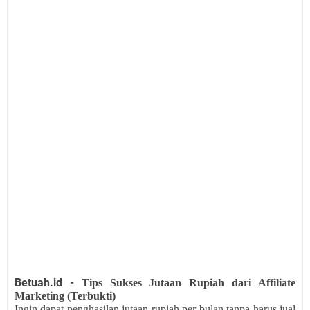
Betuah.id -
Tips Sukses Jutaan Rupiah dari Affiliate
Marketing (Terbukti)
Ingin dapat penghasilan jutaan rupiah per bulan tanpa harus jual