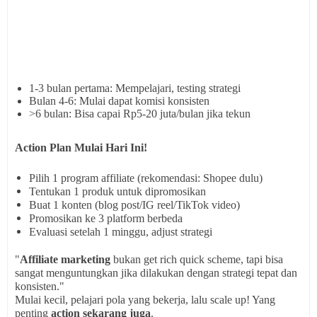
1-3 bulan pertama:
Mempelajari, testing strategi
Bulan 4-6:
Mulai dapat komisi konsisten
>6 bulan:
Bisa capai Rp5-20 juta/bulan jika tekun
Action Plan Mulai Hari Ini!
Pilih 1 program affiliate
(rekomendasi: Shopee dulu)
Tentukan 1 produk
untuk dipromosikan
Buat 1 konten
(blog post/IG reel/TikTok video)
Promosikan
ke 3 platform berbeda
Evaluasi setelah 1 minggu
, adjust strategi
"
Affiliate marketing
bukan get rich quick scheme, tapi bisa
sangat menguntungkan jika dilakukan dengan strategi tepat dan
konsisten."
Mulai kecil, pelajari pola yang bekerja, lalu scale up! Yang
penting
action sekarang juga
.